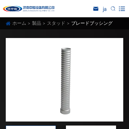

ja


ホーム
製品
スタッド
ブレードブッシング