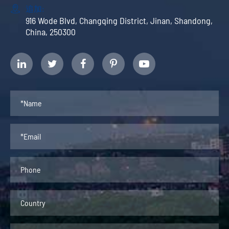

追加:
916 Wode Blvd, Changqing District, Jinan, Shandong,
China, 250300