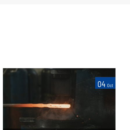
04
Oct