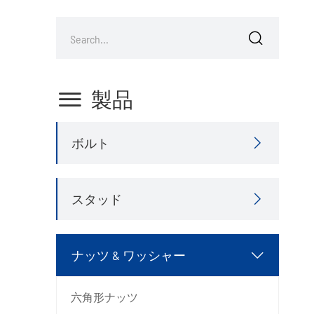


製品
ボルト

スタッド

ナッツ & ワッシャー

六角形ナッツ