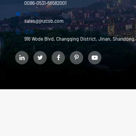
0086-0531-66582001

メール:
sales@jnzcsb.com

追加:
916 Wode Blvd, Changqing District, Jinan, Shandong,