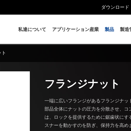
ダウンロード
私達について
アプリケーション産業
製品
製造
ット
ヘッドボルト
ボルト
Uボルト
フランジナット
スタッド
アンカーボルト
ナッツ & ワッシャー
一端に広いフランジがあるフランジナッ
精密加工部品
部品全体にナットの圧力を分散させ、コ
は、ロックを提供するために鋸歯状にす
スナーを動かすのを防ぎ、保持力を高め