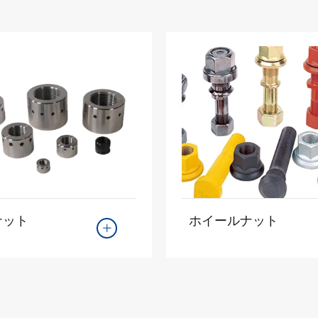
ナット
ホイールナット
