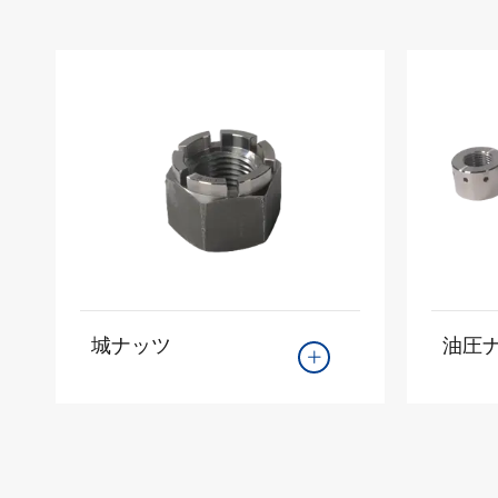
城ナッツ
油圧
