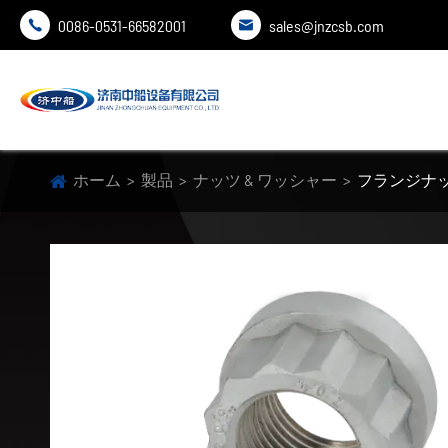
0086-0531-66582001
sales@jnzcsb.com


ホーム
製品
ナッツ & ワッシャー
フランジナ